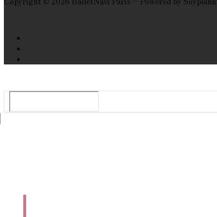
Copyright © 2026 BalletNavi Paris – Powered by Soyplann
Le guide du ballet et spectacle de danse à Paris
Rechercher
:
Tops
Agenda
Danse En Ligne
Qui Sommes-Nous ?
Nous Contacter