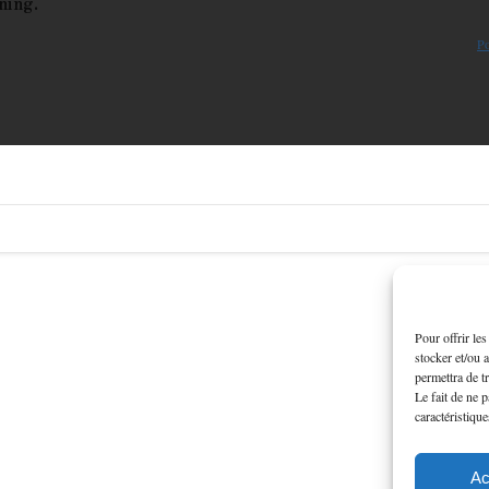
ning.
Po
Pour offrir le
stocker et/ou 
permettra de t
Le fait de ne 
caractéristique
Ac