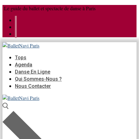
Aller
Menu
Fermer
Le guide du ballet et spectacle de danse à Paris
au
contenu
Tops
Agenda
Danse En Ligne
Qui Sommes-Nous ?
Nous Contacter