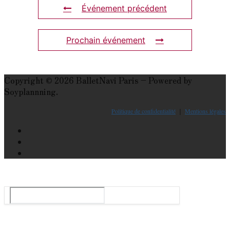
Événement précédent
Prochain événement
Copyright © 2026 BalletNavi Paris – Powered by
Soyplannning.
Politique de confidentialité
｜
Mentions légales
Le guide du ballet et spectacle de danse à Paris
Rechercher
: