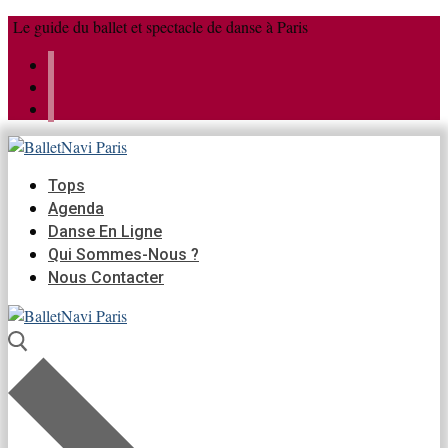
Aller
Menu
Fermer
Le guide du ballet et spectacle de danse à Paris
au
contenu
Tops
Agenda
Danse En Ligne
Qui Sommes-Nous ?
Nous Contacter