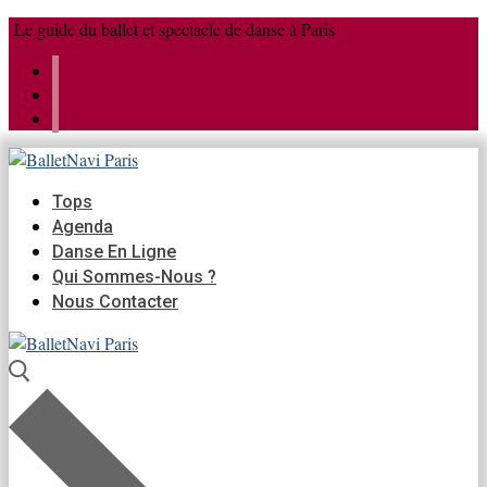
Aller
Menu
Fermer
Le guide du ballet et spectacle de danse à Paris
au
contenu
Tops
Agenda
Danse En Ligne
Qui Sommes-Nous ?
Nous Contacter