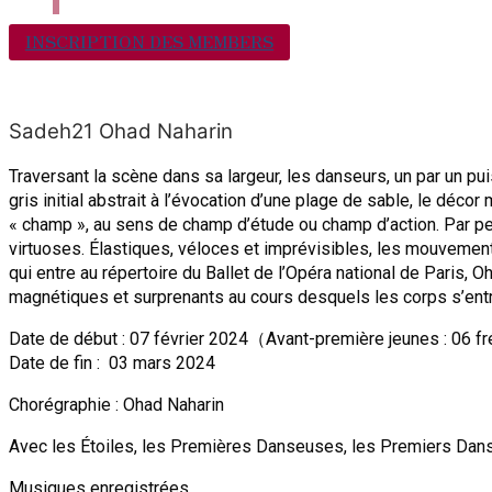
INSCRIPTION DES MEMBERS
Sadeh21 Ohad Naharin
Traversant la scène dans sa largeur, les danseurs, un par un p
gris initial abstrait à l’évocation d’une plage de sable, le dé
« champ », au sens de champ d’étude ou champ d’action. Par pet
virtuoses. Élastiques, véloces et imprévisibles, les mouveme
qui entre au répertoire du Ballet de l’Opéra national de Paris,
magnétiques et surprenants au cours desquels les corps s’ent
Date de début : 07 février 2024（Avant-première jeunes : 06 f
Date de fin : 03 mars 2024
Chorégraphie : Ohad Naharin
Avec les Étoiles, les Premières Danseuses, les Premiers Danse
Musiques enregistrées