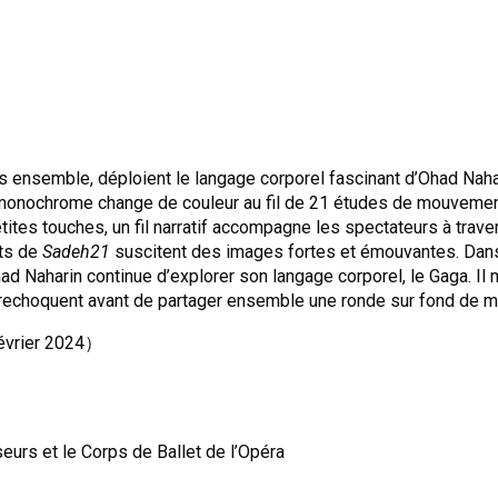
uis ensemble, déploient le langage corporel fascinant d’Ohad Nah
cor monochrome change de couleur au fil de 21 études de mouvemen
ites touches, un fil narratif accompagne les spectateurs à trave
nts de
Sadeh21
suscitent des images fortes et émouvantes. Dans
 Ohad Naharin continue d’explorer son langage corporel, le Gaga. 
rechoquent avant de partager ensemble une ronde sur fond de m
révrier 2024）
urs et le Corps de Ballet de l’Opéra