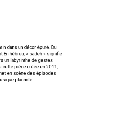
arin dans un décor épuré.
Du
t.En hébreu, « sadeh » signifie
rs un labyrinthe de gestes
 cette pièce créée en 2011,
Il met en scène des épisodes
usique planante.