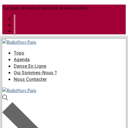
Aller
Menu
Fermer
Le guide du ballet et spectacle de danse à Paris
au
contenu
Tops
Agenda
Danse En Ligne
Qui Sommes-Nous ?
Nous Contacter