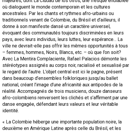
majeures, dont La Ciudad de los otros, une fresque endiablée
où dialoguent le monde contemporain et les cultures
ancestrales. Par les chants et rythmes afro-urbains ou
traditionnels venant de Colombie, du Brésil et d’ailleurs, il
donne à son manifeste dansé un caractère universel,
évoquant des communautés toujours discriminées en leurs
pays, avec leurs individus, leurs luttes, leur espérance… La
ville ne devrait-elle pas offrir les mêmes opportunités à tous
– femmes, hommes, Noirs, Blancs, etc. – où que l’on soit?
Avec La Mentira Complaciente, Rafael Palacios démonte les
stéréotypes assignés au corps noir, racialisé et sexualisé par
le regard de l’autre. L’objet central est ici le pagne, présent
dans beaucoup d’ensembles folkloriques jusqu’au ballet
national, créant l’image d’une africanité aux antipodes de la
réalité. Accompagnés de trois musiciens, douze danseurs
afro-colombiens renversent les clichés et s’affirment par une
danse engagée, défendant leurs valeurs et leur véritable
identité.
« La Colombie héberge une importante population noire, la
deuxième en Amérique Latine après celle du Brésil, et les