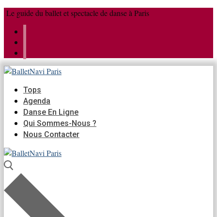
Aller
Menu
Fermer
Le guide du ballet et spectacle de danse à Paris
au
contenu
Tops
Agenda
Danse En Ligne
Qui Sommes-Nous ?
Nous Contacter