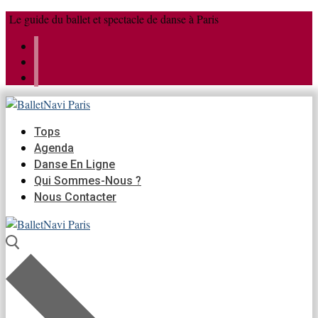
Aller
Menu
Fermer
Le guide du ballet et spectacle de danse à Paris
au
contenu
Tops
Agenda
Danse En Ligne
Qui Sommes-Nous ?
Nous Contacter