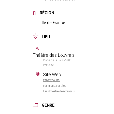
RÉGION
Ile de France
LIEU
Théâtre des Louvrais
Place de la Paix 95300
Pontoise
Site Web
https://points-
communs.com/les-
lieux/theatre-des-louvrais
GENRE