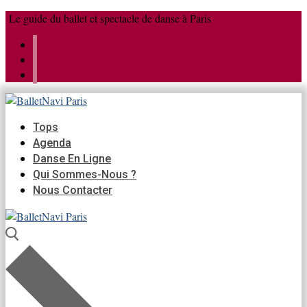
Aller
Menu
Fermer
Le guide du ballet et spectacle de danse à Paris
au
contenu
Tops
Agenda
Danse En Ligne
Qui Sommes-Nous ?
Nous Contacter