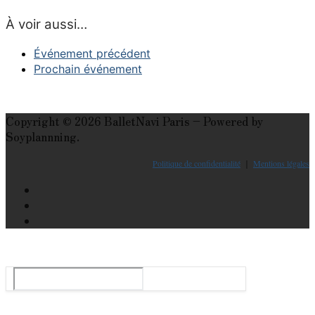
À voir aussi…
Événement précédent
Prochain événement
Copyright © 2026 BalletNavi Paris – Powered by
Soyplannning.
Politique de confidentialité
｜
Mentions légales
Le guide du ballet et spectacle de danse à Paris
Rechercher
: