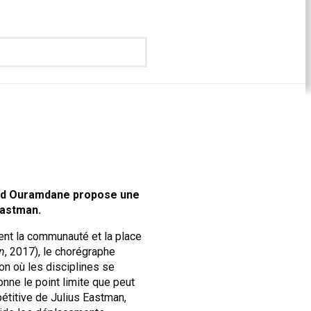
chid Ouramdane propose une
Eastman.
ent la communauté et la place
n
, 2017), le chorégraphe
on où les disciplines se
onne le point limite que peut
pétitive de Julius Eastman,