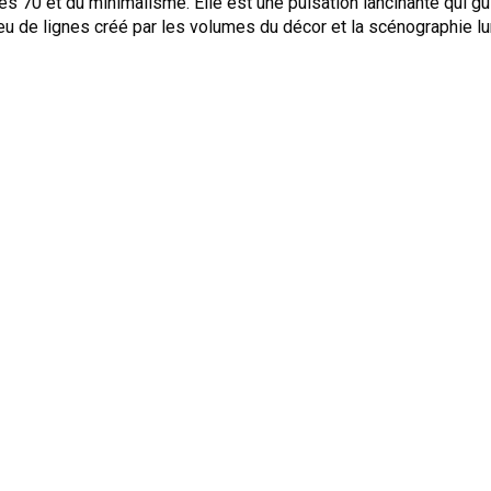
s 70 et du minimalisme. Elle est une pulsation lancinante qui g
u de lignes créé par les volumes du décor et la scénographie l