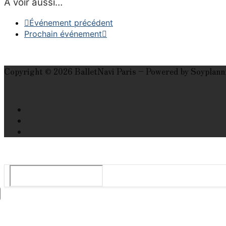
À voir aussi…
Événement précédent
Prochain événement
Copyright © 2026 BalletNavi Paris – Powered by Soyplann
Le guide du ballet et spectacle de danse à Paris
Rechercher
:
Tops
Agenda