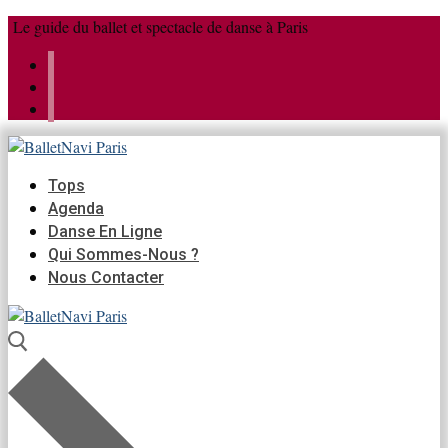
Aller
Menu
Fermer
Le guide du ballet et spectacle de danse à Paris
au
contenu
Tops
Agenda
Danse En Ligne
Qui Sommes-Nous ?
Nous Contacter