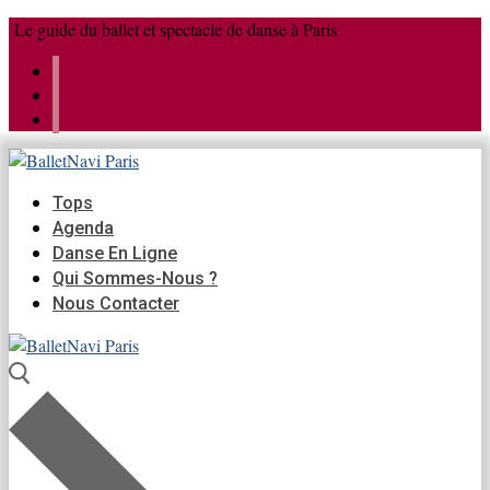
Aller
Menu
Fermer
Le guide du ballet et spectacle de danse à Paris
au
contenu
Tops
Agenda
Danse En Ligne
Qui Sommes-Nous ?
Nous Contacter