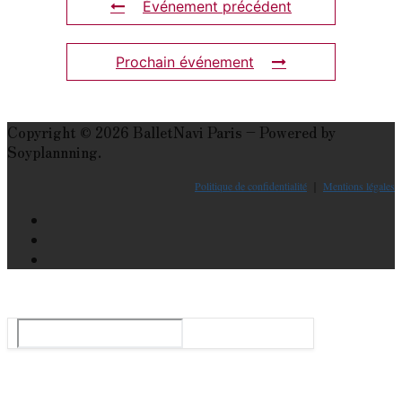
Événement précédent
Prochain événement
Copyright © 2026 BalletNavi Paris – Powered by
Soyplannning.
Politique de confidentialité
｜
Mentions légales
Le guide du ballet et spectacle de danse à Paris
Rechercher
:
Tops