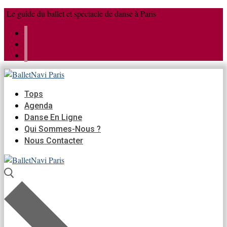
Aller
Menu
Fermer
Le guide du ballet et spectacle de danse à Paris
au
contenu
Tops
Agenda
Danse En Ligne
Qui Sommes-Nous ?
Nous Contacter