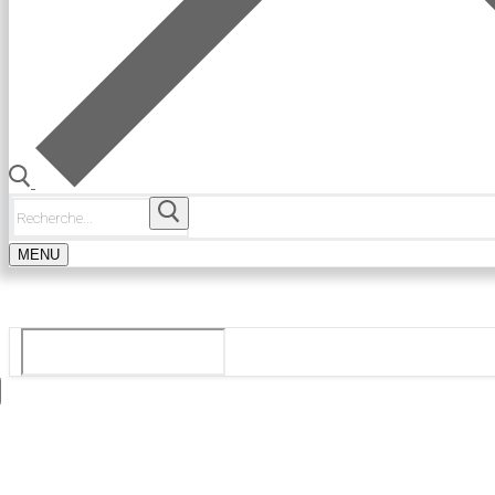
Rechercher
:
MENU
Le guide du ballet et spectacle de danse à Paris
Rechercher
:
Tops
Agenda
Danse En Ligne