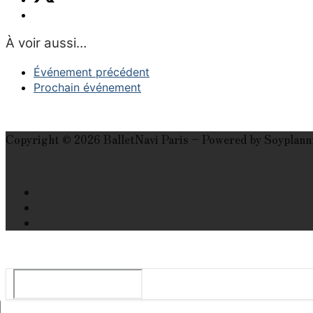
À voir aussi…
Événement précédent
Prochain événement
Copyright © 2026 BalletNavi Paris – Powered by Soyplann
Le guide du ballet et spectacle de danse à Paris
Rechercher
: