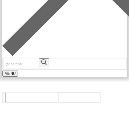
Rechercher
:
MENU
Le guide du ballet et spectacle de danse à Paris
Rechercher
:
Tops
Agenda