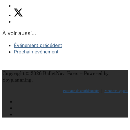
À voir aussi…
Événement précédent
Prochain événement
Copyright © 2026 BalletNavi Paris – Powered by
Soyplannning.
Politique de confidentialité
｜
Mentions légales
Le guide du ballet et spectacle de danse à Paris