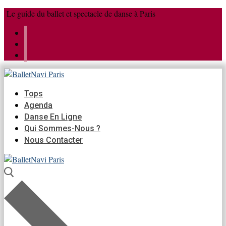
Aller
Menu
Fermer
Le guide du ballet et spectacle de danse à Paris
au
contenu
Tops
Agenda
Danse En Ligne
Qui Sommes-Nous ?
Nous Contacter