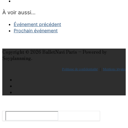
À voir aussi…
Événement précédent
Prochain événement
Copyright © 2026 BalletNavi Paris – Powered by
Soyplannning.
Politique de confidentialité
｜
Mentions légales
Le guide du ballet et spectacle de danse à Paris
Rechercher
: