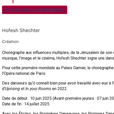
INSCRIPTION DES MEMBERS
Hofesh Shechter
Création
Chorégraphe aux influences multiples, de la Jérusalem de son e
musique, l’image et le cinéma, Hofesh Shechter signe une danse
Pour cette première mondiale au Palais Garnier, le chorégraphe
l’Opéra national de Paris.
Des danseurs qu’il connaît bien pour avoir travaillé avec eux à
d’
Uprising
et
In your Rooms
en 2022.
Date de début : 10 juin 2025 (Avant-première jeunes : 07 juin 2
Date de fin : 14 juillet 2025
Avec les Étoiles, les Premières Danseuses, les Premiers Danse