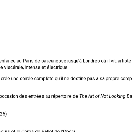
nfance au Paris de sa jeunesse jusqu’à Londres où il vit, artist
 viscérale, intense et électrique.
 crée une soirée complète qu’il ne destine pas à sa propre comp
 l’occasion des entrées au répertoire de
The Art of Not Looking B
025)
urs et le Corps de Ballet de l’Opéra