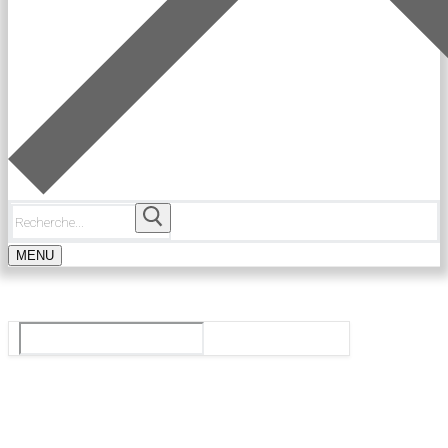
Rechercher
:
MENU
Le guide du ballet et spectacle de danse à Paris
Rechercher
:
Tops
Agenda