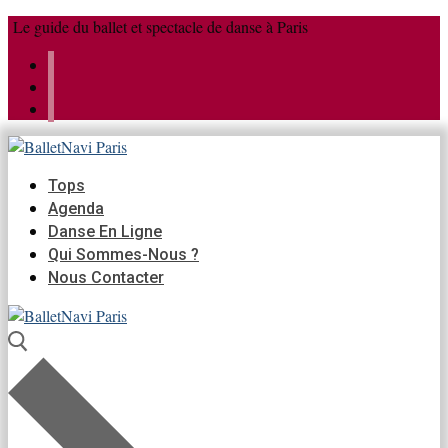
Aller
Menu
Fermer
Le guide du ballet et spectacle de danse à Paris
au
contenu
Tops
Agenda
Danse En Ligne
Qui Sommes-Nous ?
Nous Contacter