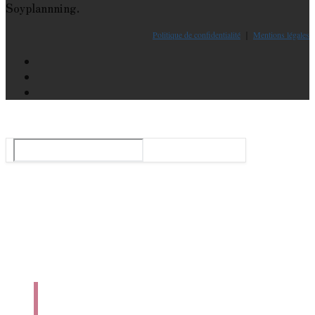
Soyplannning.
Politique de confidentialité
｜
Mentions légales
Le guide du ballet et spectacle de danse à Paris
Rechercher
:
Tops
Agenda
Danse En Ligne
Qui Sommes-Nous ?
Nous Contacter