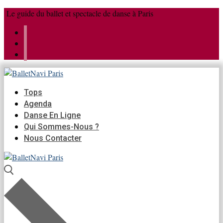
Aller
Menu
Fermer
Le guide du ballet et spectacle de danse à Paris
au
contenu
Tops
Agenda
Danse En Ligne
Qui Sommes-Nous ?
Nous Contacter