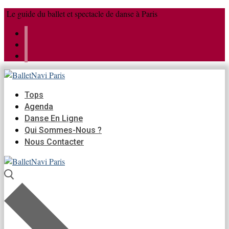
Aller
Menu
Fermer
Le guide du ballet et spectacle de danse à Paris
au
contenu
Tops
Agenda
Danse En Ligne
Qui Sommes-Nous ?
Nous Contacter