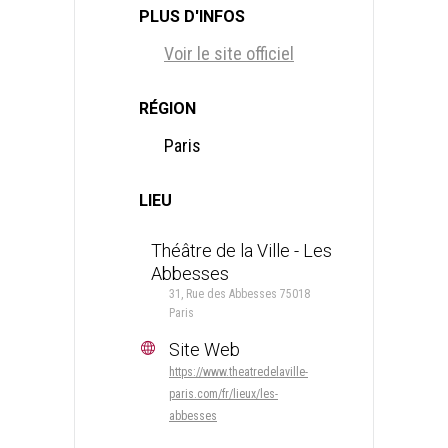
PLUS D'INFOS
Voir le site officiel
RÉGION
Paris
LIEU
Théâtre de la Ville - Les
Abbesses
31, Rue des Abbesses 75018
Paris
Site Web
https://www.theatredelaville-
paris.com/fr/lieux/les-
abbesses