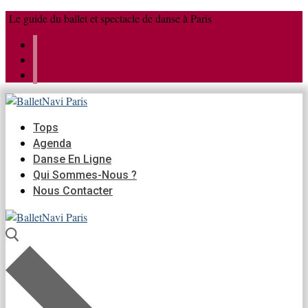
Aller
Menu
Fermer
Le guide du ballet et spectacle de danse à Paris
au
contenu
Tops
Agenda
Danse En Ligne
Qui Sommes-Nous ?
Nous Contacter