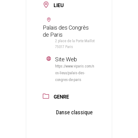
LIEU
Palais des Congrès
de Paris
2 place de la Porte Maillot
75017 Paris
Site Web
https://www.viparis.com/n
os-lieux/palais-des-
congres-de-paris
GENRE
Danse classique