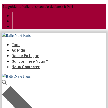
Aller
Menu
Fermer
Le guide du ballet et spectacle de danse à Paris
au
contenu
Tops
Agenda
Danse En Ligne
Qui Sommes-Nous ?
Nous Contacter