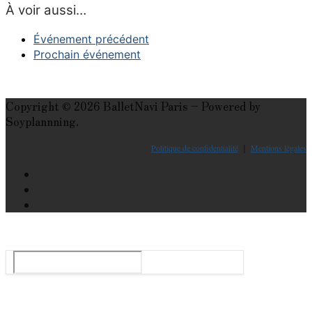
À voir aussi…
Événement précédent
Prochain événement
Copyright © 2026 BalletNavi Paris – Powered by
Soyplannning.
Politique de confidentialité
｜
Mentions légales
Le guide du ballet et spectacle de danse à Paris
Rechercher
:
Tops