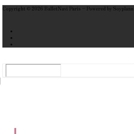
Copyright © 2026 BalletNavi Paris – Powered by Soyplann
Le guide du ballet et spectacle de danse à Paris
Rechercher
:
Tops
Agenda
Danse En Ligne
Qui Sommes-Nous ?
Nous Contacter