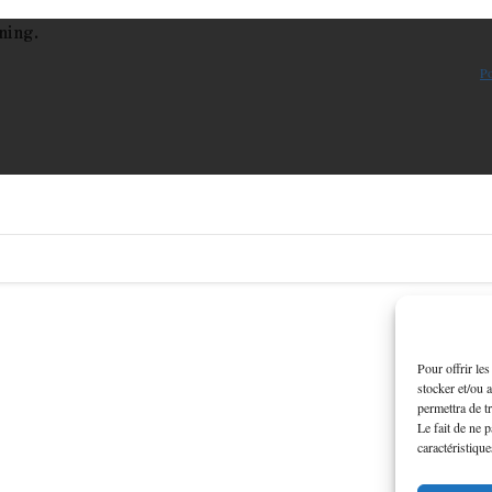
ning.
Po
Pour offrir le
stocker et/ou 
permettra de t
Le fait de ne 
caractéristique