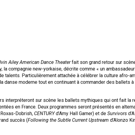
lvin Ailey American Dance Theater
fait son grand retour sur scè
y,
la compagnie new-yorkaise, décrite comme « un ambassadeur e
 talents. Particulièrement attachée à célébrer la culture afro-a
la danse moderne tout en continuant à commander des ballets 
s interpréteront sur scène les ballets mythiques qui ont fait l
entées en France. Deux programmes seront présentés en alterna
h Roxas-Dobrish,
CENTURY
d’Amy Hall Garner) et de
Survivors
d’Al
rand succès (
Following the Subtle Current Upstream
d’Alonzo Ki