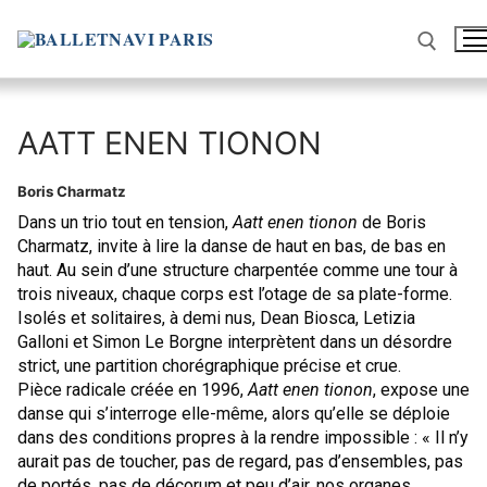
Aller
au
contenu
Rechercher :
AATT ENEN TIONON
Boris Charmatz
Dans un trio tout en tension,
Aatt enen tionon
de Boris
Charmatz, invite à lire la danse de haut en bas, de bas en
haut. Au sein d’une structure charpentée comme une tour à
trois niveaux,
chaque corps est l’otage de sa plate-forme.
Isolés et solitaires, à demi nus, Dean Biosca, Letizia
Galloni et Simon Le Borgne interprètent dans un désordre
strict, une partition chorégraphique précise et crue.
Pièce radicale créée en 1996,
Aatt enen tionon
, expose une
danse qui s’interroge elle-même, alors qu’elle se déploie
dans des conditions propres à la rendre impossible : « Il n’y
aurait pas de toucher, pas de regard, pas d’ensembles, pas
de portés, pas de décorum et peu d’air, nos organes