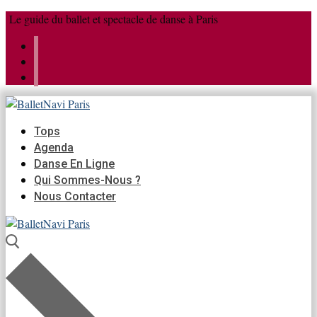
Aller
Menu
Fermer
Le guide du ballet et spectacle de danse à Paris
au
contenu
Tops
Agenda
Danse En Ligne
Qui Sommes-Nous ?
Nous Contacter