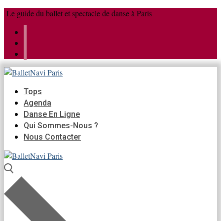
Aller
Menu
Fermer
Le guide du ballet et spectacle de danse à Paris
au
contenu
Tops
Agenda
Danse En Ligne
Qui Sommes-Nous ?
Nous Contacter