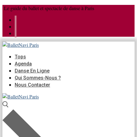
Aller
Menu
Fermer
Le guide du ballet et spectacle de danse à Paris
au
contenu
Tops
Agenda
Danse En Ligne
Qui Sommes-Nous ?
Nous Contacter