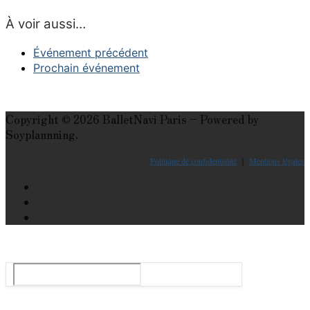
À voir aussi…
Événement précédent
Prochain événement
Copyright © 2026 BalletNavi Paris – Powered by
Soyplannning.
Politique de confidentialité
｜
Mentions légales
Le guide du ballet et spectacle de danse à Paris
Rechercher
: