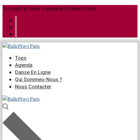
Aller
Menu
Fermer
Le guide du ballet et spectacle de danse à Paris
au
contenu
Tops
Agenda
Danse En Ligne
Qui Sommes-Nous ?
Nous Contacter