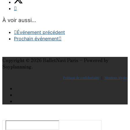
À voir aussi…
Événement précédent
Prochain événement
Copyright © 2026 BalletNavi Paris – Powered by
Soyplannning.
Politique de confidentialité
｜
Mentions légales
Le guide du ballet et spectacle de danse à Paris
Rechercher
: