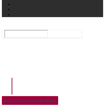
Le guide du ballet et spectacle de danse à Paris
Rechercher
:
Tops
Agenda
Danse En Ligne
Qui Sommes-Nous ?
Nous Contacter
INSCRIPTION DES MEMBERS