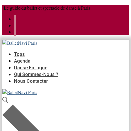
Aller
Menu
Fermer
Le guide du ballet et spectacle de danse à Paris
au
contenu
Tops
Agenda
Danse En Ligne
Qui Sommes-Nous ?
Nous Contacter