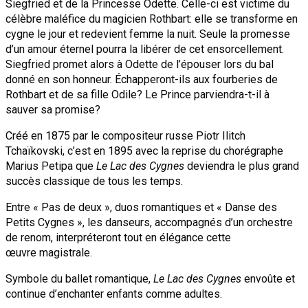
Siegfried et de la Princesse Odette. Celle-ci est victime du
célèbre maléfice du magicien Rothbart: elle se transforme en
cygne le jour et redevient femme la nuit. Seule la promesse
d’un amour éternel pourra la libérer de cet ensorcellement.
Siegfried promet alors à Odette de l’épouser lors du bal
donné en son honneur. Échapperont-ils aux fourberies de
Rothbart et de sa fille Odile? Le Prince parviendra-t-il à
sauver sa promise?
Créé en 1875 par le compositeur russe Piotr Ilitch
Tchaïkovski, c’est en 1895 avec la reprise du chorégraphe
Marius Petipa que
Le Lac des Cygnes
deviendra le plus grand
succès classique de tous les temps.
Entre « Pas de deux », duos romantiques et « Danse des
Petits Cygnes », les danseurs, accompagnés d’un orchestre
de renom, interpréteront tout en élégance cette
œuvre magistrale.
Symbole du ballet romantique,
Le Lac des Cygnes
envoûte et
continue d’enchanter enfants comme adultes.