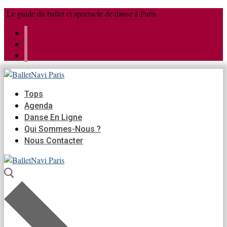
Aller
Menu
Fermer
Le guide du ballet et spectacle de danse à Paris
au
contenu
Tops
Agenda
Danse En Ligne
Qui Sommes-Nous ?
Nous Contacter