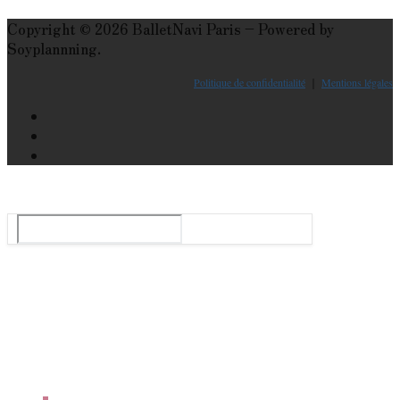
Copyright © 2026 BalletNavi Paris – Powered by
Soyplannning.
Politique de confidentialité
｜
Mentions légales
Le guide du ballet et spectacle de danse à Paris
Rechercher
:
Tops
Agenda
Danse En Ligne
Qui Sommes-Nous ?
Nous Contacter